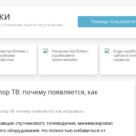
ки
Помощь пользовате
 устранению ошибок на устройствах
ем проблемы с
Решение проблем с
Коды ошибо
ройками
ошибками в
сайтах и он
тфонов
приложениях
сервисах
ор ТВ: почему появляется, как
олор ТВ: почему появляется, как исправить
тавщик спутникового телевидения, минимизировал
его оборудования. Но полностью избавиться от