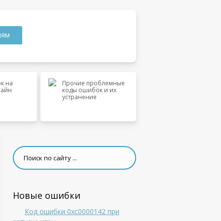
лям
к на
Прочие проблемные
лайн
коды ошибок и их
устранение
Новые ошибки
Код ошибки 0xc0000142 при