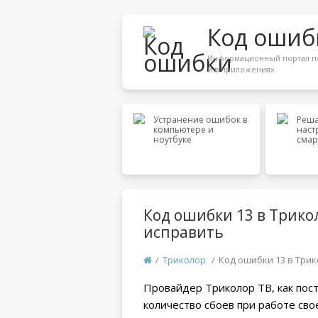
Код ошиб
Информационный портал по
и в приложениях
Устранение ошибок в
Реша
компьютере и
наст
ноутбуке
смар
Код ошибки 13 в Трикол
исправить
/
Триколор
/
Код ошибки 13 в Трик
Провайдер Триколор ТВ, как пос
количество сбоев при работе сво