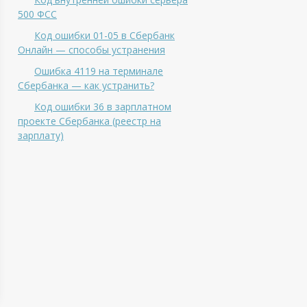
500 ФСС
Код ошибки 01-05 в Сбербанк
Онлайн — способы устранения
Ошибка 4119 на терминале
Сбербанка — как устранить?
Код ошибки 36 в зарплатном
проекте Сбербанка (реестр на
зарплату)